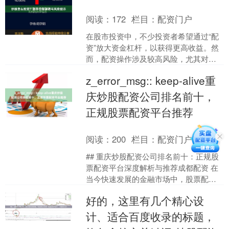
阅读：
172
栏目：
配资门户
在股市投资中，不少投资者希望通过“配
资”放大资金杠杆，以获得更高收益。然
而，配资操作涉及较高风险，尤其对于
新手而言，了解合规渠道与潜在风险至
z_error_msg:: keep-alive重
关重要。本文将详细介....
庆炒股配资公司排名前十，
正规股票配资平台推荐
阅读：
200
栏目：
配资门户
## 重庆炒股配资公司排名前十：正规股
票配资平台深度解析与推荐成都配资 在
当今快速发展的金融市场中，股票配资
作为一种杠杆工具，为投资者提供了放
好的，这里有几个精心设
大收益的可能性。然....
计、适合百度收录的标题，