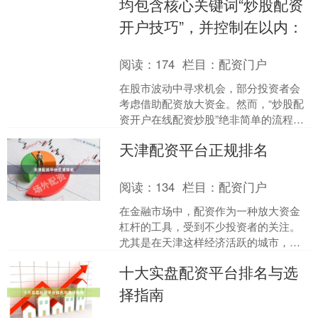
均包含核心关键词“炒股配资
开户技巧”，并控制在以内：
阅读：
174
栏目：
配资门户
在股市波动中寻求机会，部分投资者会
考虑借助配资放大资金。然而，“炒股配
资开户在线配资炒股”绝非简单的流程，
其中技巧的核心，首先在于**安全与合规
天津配资平台正规排名
**。一个错误的....
阅读：
134
栏目：
配资门户
在金融市场中，配资作为一种放大资金
杠杆的工具，受到不少投资者的关注。
尤其是在天津这样经济活跃的城市，配
资平台数量众多，但质量参差不齐。对
十大实盘配资平台排名与选
于投资者而言在线配资炒股....
择指南