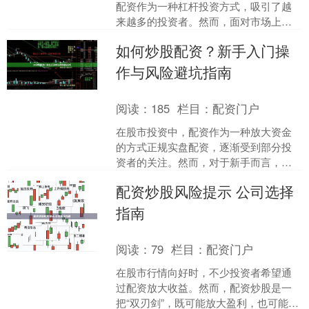
配资作为一种杠杆投资方式，吸引了越
来越多的投资者。然而，面对市场上众
多平台，如何选择正规平台并顺利完成
如何炒股配资？新手入门操
开户，成为许多新手关注的....
作与风险避坑指南
阅读：
185
栏目：
配资门户
在股市投资中，配资作为一种放大资金
的方式正规实盘配资，逐渐受到部分投
资者的关注。然而，对于新手而言，如
何正确理解炒股配资、如何操作以及如
配资炒股风险提示 公司选择
何规避潜在风险，是必须掌....
指南
阅读：
79
栏目：
配资门户
在股市行情向好时，不少投资者希望通
过配资放大收益。然而，配资炒股是一
把“双刃剑”，既可能放大盈利，也可能加