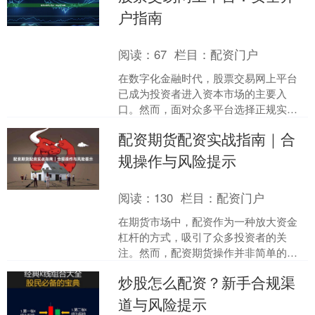
户指南
阅读：
67
栏目：
配资门户
在数字化金融时代，股票交易网上平台
已成为投资者进入资本市场的主要入
口。然而，面对众多平台选择正规实盘
配资，如何安全开户、避免风险，是每
配资期货配资实战指南｜合
位新手投资者必须掌握的基础....
规操作与风险提示
阅读：
130
栏目：
配资门户
在期货市场中，配资作为一种放大资金
杠杆的方式，吸引了众多投资者的关
注。然而，配资期货操作并非简单的资
金放大，它涉及合规性、风险控制以及
炒股怎么配资？新手合规渠
实战策略等多个层面。本文旨....
道与风险提示