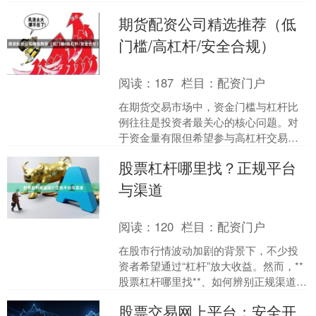
速亏损。本文为您梳理配资炒股的核心
期货配资公司精选推荐（低
风险，并提供公司选择....
门槛/高杠杆/安全合规）
阅读：
187
栏目：
配资门户
在期货交易市场中，资金门槛与杠杆比
例往往是投资者最关心的核心问题。对
于资金量有限但希望参与高杠杆交易的
投资者而言，选择一家合适的期货配资
股票杠杆哪里找？正规平台
公司至关重要。本文将围绕....
与渠道
阅读：
120
栏目：
配资门户
在股市行情波动加剧的背景下，不少投
资者希望通过“杠杆”放大收益。然而，**
股票杠杆哪里找**、如何辨别正规渠道，
成为许多新手甚至老股民面临的难题。
股票交易网上平台：安全开
本文将从合规性....