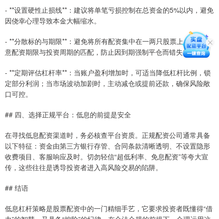
- **设置硬性止损线**：建议将单笔亏损控制在总资金的5%以内，避免
因侥幸心理导致本金大幅缩水。
- **分散标的与期限**：避免将所有配资集中在一两只股票上，同时注
意配资期限与投资周期的匹配，防止因到期强制平仓而错失行情。
- **定期评估杠杆率**：当账户盈利增加时，可适当降低杠杆比例，锁
定部分利润；当市场波动加剧时，主动减仓或提前还款，确保风险敞
口可控。
## 四、选择正规平台：低息的前提是安全
在寻找低息配资渠道时，务必核查平台资质。正规配资公司通常具备
以下特征：资金由第三方银行存管、合同条款清晰透明、不设置隐形
收费项目、客服响应及时。切勿轻信“超低利率、免息配资”等夸大宣
传，这些往往是诱导投资者进入高风险交易的陷阱。
## 结语
低息杠杆策略是股票配资中的一门精细手艺，它要求投资者既懂得“借