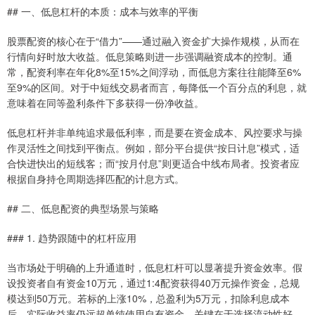
## 一、低息杠杆的本质：成本与效率的平衡
股票配资的核心在于“借力”——通过融入资金扩大操作规模，从而在
行情向好时放大收益。低息策略则进一步强调融资成本的控制。通
常，配资利率在年化8%至15%之间浮动，而低息方案往往能降至6%
至9%的区间。对于中短线交易者而言，每降低一个百分点的利息，就
意味着在同等盈利条件下多获得一份净收益。
低息杠杆并非单纯追求最低利率，而是要在资金成本、风控要求与操
作灵活性之间找到平衡点。例如，部分平台提供“按日计息”模式，适
合快进快出的短线客；而“按月付息”则更适合中线布局者。投资者应
根据自身持仓周期选择匹配的计息方式。
## 二、低息配资的典型场景与策略
### 1. 趋势跟随中的杠杆应用
当市场处于明确的上升通道时，低息杠杆可以显著提升资金效率。假
设投资者自有资金10万元，通过1:4配资获得40万元操作资金，总规
模达到50万元。若标的上涨10%，总盈利为5万元，扣除利息成本
后，实际收益率仍远超单纯使用自有资金。关键在于选择流动性好、