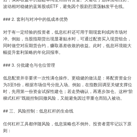
波动相对稳健的蓝筹股或ETF，避免因个股剧烈震荡触发平仓线。
### 2. 套利与对冲中的低成本优势
对于有一定经验的投资者，低息杠杆还可用于期现套利或跨市场对
冲。例如，当股指期货出现显著贴水时，可通过配资买入现货组合，
同时做空对应期货合约，赚取基差收敛的收益。此时，低息环境能大
幅提升套利策略的年化回报率。
### 3. 分批建仓与仓位管理
低息配资并非要求一次性满仓操作。更稳健的做法是：将配资资金分
为3至5份，根据市场信号分批入场。例如，在指数回调至关键支撑位
时，先用第一份资金试探性建仓；若走势确认，再逐步加仓。这种“阶
梯式杠杆”既能控制回撤风险，又能避免因过早重仓而陷入被动。
## 三、风险控制：低息杠杆的生命线
任何杠杆工具都伴随风险，低息策略也不例外。投资者需牢记以下原
则：